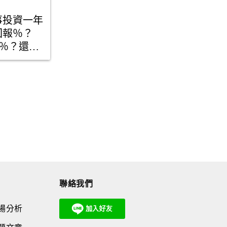
事投資一年
回報％？
10％？還是
？
聯絡我們
場分析