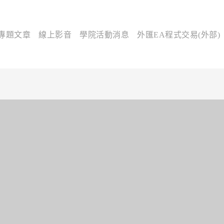
專題文章
線上影音
學院活動消息
外匯EA程式交易(外部)