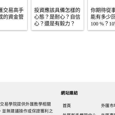
匯交易高手
投資應該具備怎樣的
你期待從
成的資金管
心態？是耐心？自信
能有多少
心？還是有毅力？
100 %？
有賺就好
網站連結
RE交易學院提供外匯教學相關
首頁
外匯市
，並無建議操作或保證獲利之